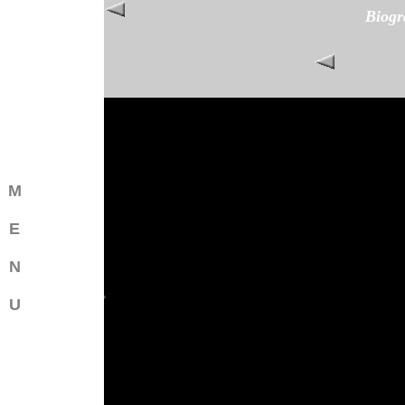
Biogr
M
E
N
U