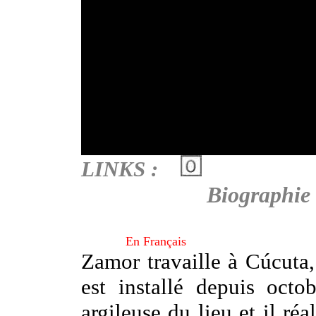
LINKS :
Biographie
En Français
Zamor travaille à Cúcuta
est installé depuis octo
argileuse du lieu et il réa