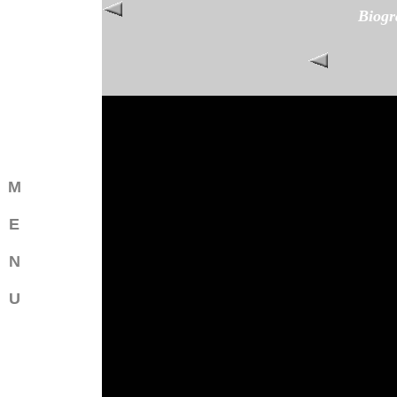
Biogr
M
E
N
U