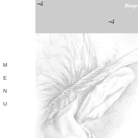
Biogr
M
E
N
U