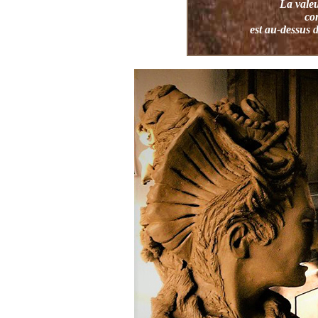
La valeu
co
est au-dessus d
El valo
c
está por encima d