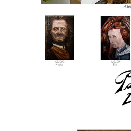
Atel
4Z2090
4z2100
Hades
Eris