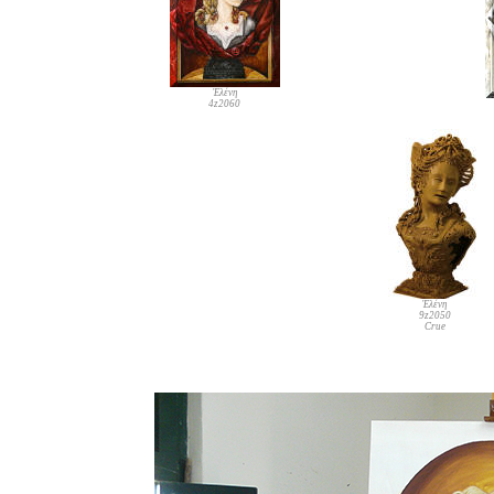
Ἑλένη
4z2060
Ἑλένη
9z2050
Crue