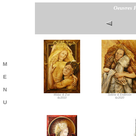
Oeuvres P
M
E
N
Midas & Zoe
Seléne & Endimión
4z2010
4z2020
U