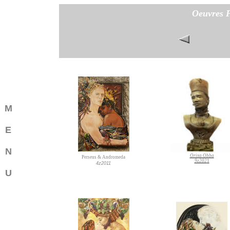
Oeuvres P
M
E
N
Orixa Obba
Perseus & Andromeda
9z202
1
4z2011
U