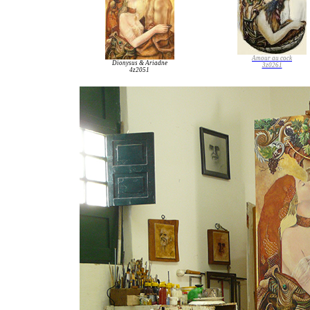
Amour au cock
Dionysus & Ariadne
3z0261
4z2051